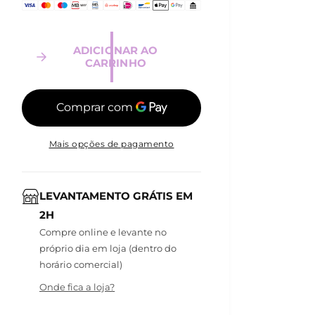
l
ADICIONAR AO
CARRINHO
Mais opções de pagamento
LEVANTAMENTO GRÁTIS EM
2H
Compre online e levante no
próprio dia em loja (dentro do
horário comercial)
Onde fica a loja?