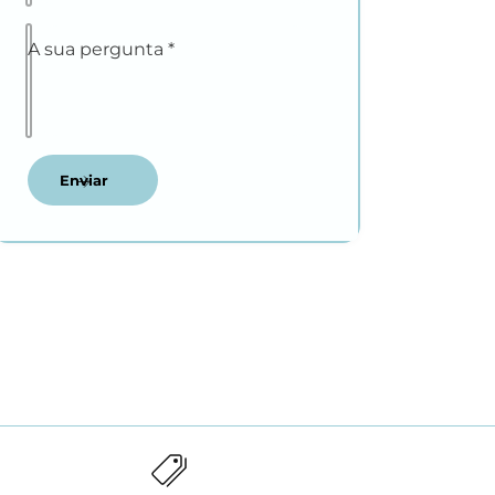
A sua pergunta
*
Enviar