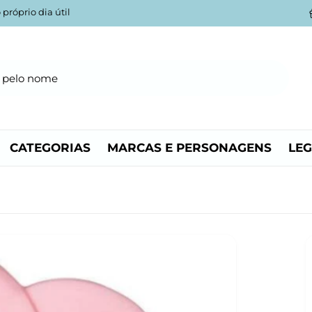
próprio dia útil
P
ncatoys
na Plaza, Edifício Daytona Beach,
o 27-A, Loja 79, Vilamoura
rteira
CATEGORIAS
MARCAS E PERSONAGENS
LE
-401 Faro
tugal
ecolha no próprio dia, Compre online e
evante no próprio dia em loja (dentro do
orário comercial)