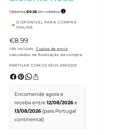
Obtenha
€0.36
em créditos
DISPONÍVEL PARA COMPRA
ONLINE
P
€8.99
r
IVA incluído.
Custos de envio
calculados na finalização da compra.
e
PARTILHE COM OS SEUS AMIGOS!
ç
o
n
Encomende agora e
o
receba entre
12/08/2026
e
r
13/08/2026
(para Portugal
m
continental)
a