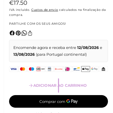
P
€17.50
l
t
i
r
IVA incluído.
Custos de envio
calculados na finalização da
m
compra.
é
e
d
PARTILHE COM OS SEUS AMIGOS!
i
ç
a
1
e
o
m
m
n
o
Encomende agora e receba entre
12/08/2026
e
d
o
13/08/2026
(para Portugal continental)
a
l
r
m
a
ADICIONAR AO CARRINHO
l