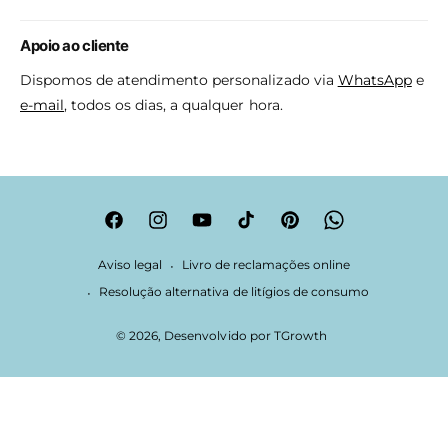
Apoio ao cliente
Dispomos de atendimento personalizado via
WhatsApp
e
e-mail
, todos os dias, a qualquer hora.
F
I
Y
T
P
W
a
n
o
i
i
h
Aviso legal
Livro de reclamações online
c
s
u
k
n
a
Resolução alternativa de litígios de consumo
e
t
T
T
t
t
© 2026, Desenvolvido por
TGrowth
b
a
u
o
e
s
o
g
b
k
r
A
o
r
e
e
p
k
a
s
p
m
t