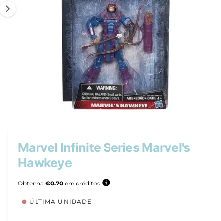
d
u
t
o
A
1
/
de
2
b
r
i
r
Marvel Infinite Series Marvel's
c
o
Hawkeye
n
t
e
Obtenha
€0.70
em créditos
ú
d
o
ÚLTIMA UNIDADE
m
u