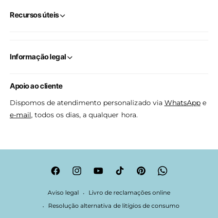
Recursos úteis
Informação legal
Apoio ao cliente
Dispomos de atendimento personalizado via
WhatsApp
e
e-mail
, todos os dias, a qualquer hora.
F
I
Y
T
P
W
a
n
o
i
i
h
Aviso legal
Livro de reclamações online
c
s
u
k
n
a
Resolução alternativa de litígios de consumo
e
t
T
T
t
t