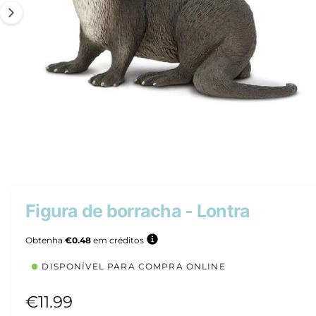
d
u
t
o
A
1
/
de
2
b
r
i
r
Figura de borracha - Lontra
c
o
n
Obtenha
€0.48
em créditos
t
e
DISPONÍVEL PARA COMPRA ONLINE
ú
d
o
P
€11.99
m
u