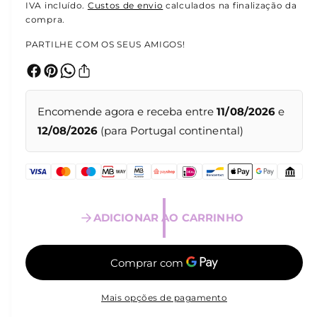
l
r
IVA incluído.
Custos de envio
calculados na finalização da
t
compra.
i
e
m
PARTILHE COM OS SEUS AMIGOS!
é
ç
d
i
o
a
1
e
n
m
Encomende agora e receba entre
11/08/2026
e
m
o
12/08/2026
(para Portugal continental)
o
d
r
a
l
m
a
ADICIONAR AO CARRINHO
l
Mais opções de pagamento