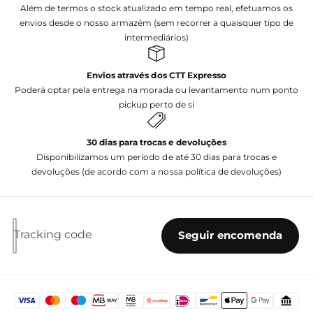
memória de curto prazo, melhora a
Além de termos o stock atualizado em tempo real, efetuamos os
capacidade de observação e promove o
envios desde o nosso armazém (sem recorrer a quaisquer tipo de
intermediários)
pensamento rápido. Além disso, as imagens
variadas expõem os jogadores a uma ampla
Envios através dos CTT Expresso
gama de temas, expandindo o seu
Poderá optar pela entrega na morada ou levantamento num ponto
conhecimento geral de forma lúdica.
pickup perto de si
Em suma...
30 dias para trocas e devoluções
Disponibilizamos um período de até 30 dias para trocas e
Jogo educativo que estimula a memória e
devoluções (de acordo com a nossa política de devoluções)
a observação
Sessões rápidas de 10 minutos
Portátil e perfeito para viagens
Tracking code
Seguir encomenda
Adequado para jogadores a partir dos 8
anos
Promove o desenvolvimento cognitivo e o