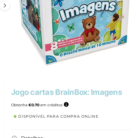
d
u
t
o
A
1
/
de
4
b
r
i
r
Jogo cartas BrainBox: Imagens
c
o
n
Obtenha
€0.70
em créditos
t
e
DISPONÍVEL PARA COMPRA ONLINE
ú
d
o
m
u