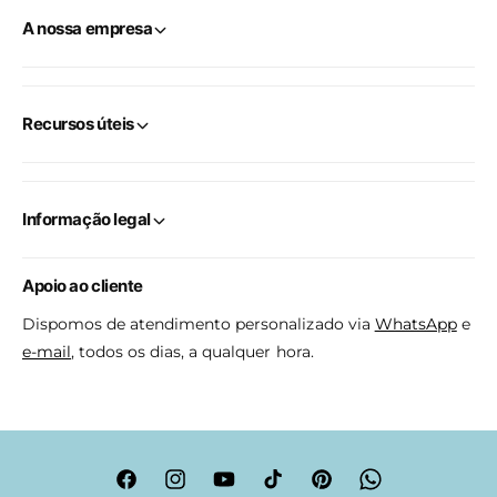
A nossa empresa
Recursos úteis
Informação legal
Apoio ao cliente
Dispomos de atendimento personalizado via
WhatsApp
e
e-mail
, todos os dias, a qualquer hora.
F
I
Y
T
P
W