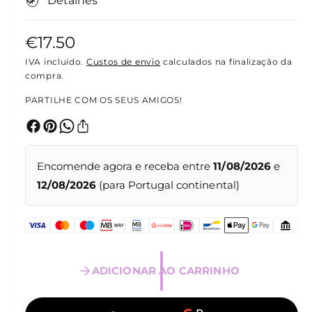
Detalhes
l
t
i
m
P
€17.50
é
d
r
IVA incluído.
Custos de envio
calculados na finalização da
i
compra.
a
e
1
e
PARTILHE COM OS SEUS AMIGOS!
m
ç
m
o
o
d
a
n
l
Encomende agora e receba entre
11/08/2026
e
o
12/08/2026
(para Portugal continental)
r
m
a
ADICIONAR AO CARRINHO
l