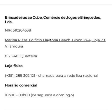
conhecimento geral
Dimensão:
12 x 12 x 12 cm.
Brincadeiras ao Cubo, Comércio de Jogos e Brinquedos,
Idade recomendada:
+ de 8 anos.
Lda.
NIF: 510204538
Marina Plaza, Edifício Daytona Beach, Bloco 27-A, Loja 79,
Vilamoura
8125-401 Quarteira
Loja física
(+351) 289 302 121
- chamada para a rede fixa nacional
Horário comercial
10h00 - 00h00 (de segunda a domingo)