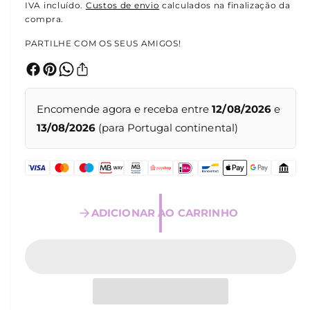
l
r
IVA incluído.
Custos de envio
calculados na finalização da
t
compra.
i
e
m
PARTILHE COM OS SEUS AMIGOS!
é
ç
d
i
o
a
1
e
n
m
Encomende agora e receba entre
12/08/2026
e
m
o
13/08/2026
(para Portugal continental)
o
d
r
a
l
m
a
ADICIONAR AO CARRINHO
l