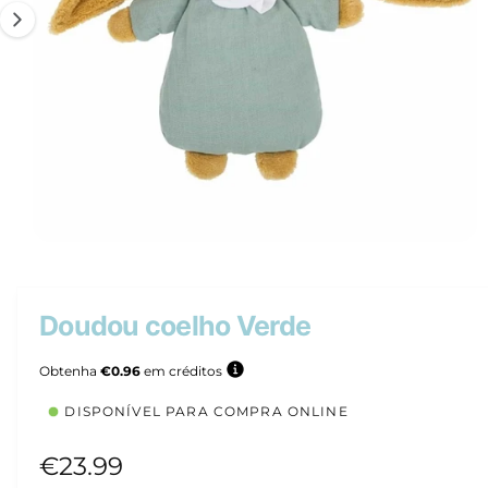
d
u
t
o
A
1
/
de
2
b
r
i
r
Doudou coelho Verde
c
o
n
Obtenha
€0.96
em créditos
t
e
DISPONÍVEL PARA COMPRA ONLINE
ú
d
o
P
€23.99
m
u