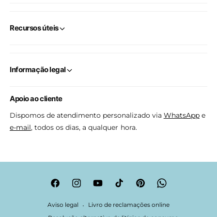
Recursos úteis
Informação legal
Apoio ao cliente
Dispomos de atendimento personalizado via
WhatsApp
e
e-mail
, todos os dias, a qualquer hora.
F
I
Y
T
P
W
a
n
o
i
i
h
Aviso legal
Livro de reclamações online
c
s
u
k
n
a