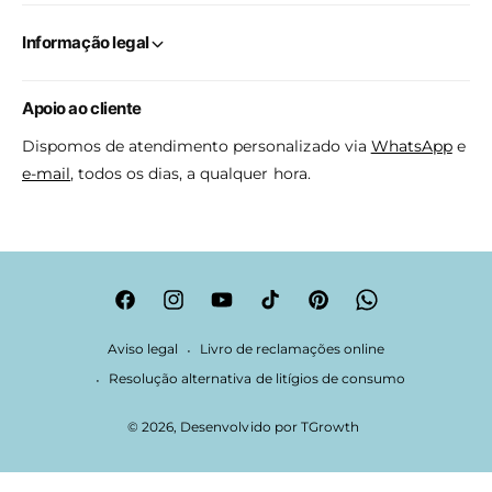
Informação legal
Apoio ao cliente
Dispomos de atendimento personalizado via
WhatsApp
e
e-mail
, todos os dias, a qualquer hora.
F
I
Y
T
P
W
a
n
o
i
i
h
Aviso legal
Livro de reclamações online
c
s
u
k
n
a
Resolução alternativa de litígios de consumo
e
t
T
T
t
t
© 2026, Desenvolvido por
TGrowth
b
a
u
o
e
s
o
g
b
k
r
A
o
r
e
e
p