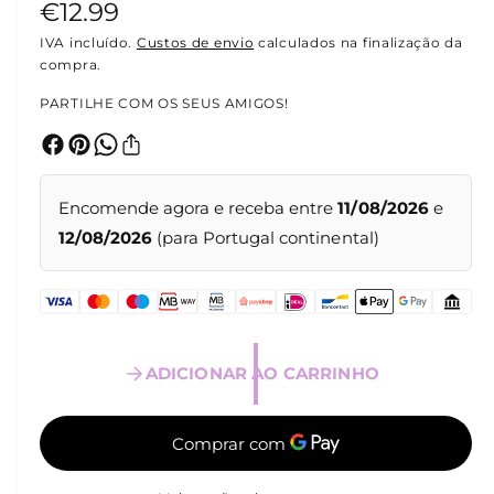
P
€12.99
l
t
i
r
IVA incluído.
Custos de envio
calculados na finalização da
m
compra.
é
e
d
PARTILHE COM OS SEUS AMIGOS!
i
ç
a
1
e
o
m
m
n
o
Encomende agora e receba entre
11/08/2026
e
d
o
12/08/2026
(para Portugal continental)
a
l
r
m
a
ADICIONAR AO CARRINHO
l