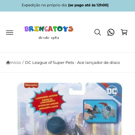
a
Expedição no próprio dia
(se pago até às 12h00)
C
o
c
a
S
o
al
r
n
t
t
ri
ar
e
p
n
ú
ar
d
h
a
o
a
o
in
Início
/
DC League of Super Pets - Ace lançador de disco
f
o
r
m
a
ç
ã
o
d
o
p
r
o