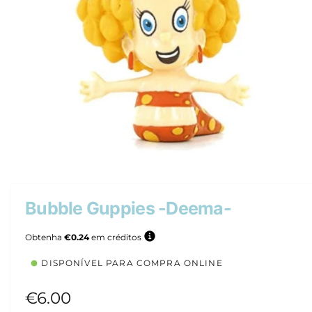
d
u
t
o
A
b
r
i
r
Bubble Guppies -Deema-
c
o
n
Obtenha
€0.24
em créditos
t
e
DISPONÍVEL PARA COMPRA ONLINE
ú
d
o
P
€6.00
m
u