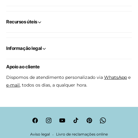
Recursos úteis
Informação legal
Apoio ao cliente
Dispomos de atendimento personalizado via
WhatsApp
e
e-mail
, todos os dias, a qualquer hora.
F
I
Y
T
P
W
a
n
o
i
i
h
Aviso legal
Livro de reclamações online