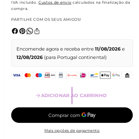
l
r
IVA incluído.
Custos de envio
calculados na finalização da
t
compra.
i
e
m
PARTILHE COM OS SEUS AMIGOS!
é
ç
d
i
o
a
1
e
n
m
Encomende agora e receba entre
11/08/2026
e
m
o
12/08/2026
(para Portugal continental)
o
d
r
a
l
m
a
ADICIONAR AO CARRINHO
l
Mais opções de pagamento